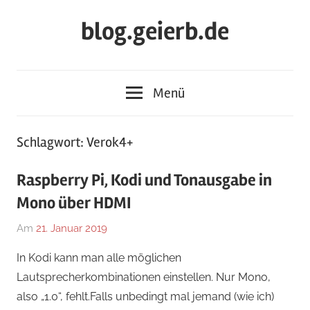
Zum
blog.geierb.de
Inhalt
springen
Menü
Schlagwort:
Verok4+
Raspberry Pi, Kodi und Tonausgabe in
Mono über HDMI
Am
21. Januar 2019
Von
In
geierb
Allgemein
In Kodi kann man alle möglichen
Lautsprecherkombinationen einstellen. Nur Mono,
also „1.0“, fehlt.Falls unbedingt mal jemand (wie ich)