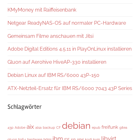
KMyMoney mit Raiffeisenbank
Netgear ReadyNAS-OS auf normaler PC-Hardware
Gemeinsam Filme anschauen mit Jitsi
Adobe Digital Editions 4.5.11 in PlayOnLinux installieren
Gluon auf Aerohive HiveAP-330 installieren
Debian Linux auf IBM RS/6000 43P-150
ATX-Netzteil-Ersatz für IBM RS/6000 7043 43P Series
Schlagwörter
debian
aix
freifunk
43p
Adobe
alsa
backup
CF
epub
gitea
ibm
libvirt
gluon
h264
hardware
hdmi
IDE
igb
intel
kodi
kvm