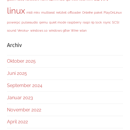
linux
midi
mkv
multiseat
netzteil
offloader
Onleihe
paket
PlayOnLinux
powerpc
pulseaudio
qemu
quiet mode
raspberry
raspi
rip lock
rsync
SCSI
sound
Verok4+
windows 10
windows 98se
Wine
wlan
Archiv
Oktober 2025
Juni 2025
September 2024
Januar 2023
November 2022
April 2022