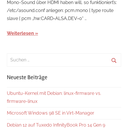
Mono-Sound über HDMI haben will, so funktioniert’s:
/etc/asound.conf anlegen: pcm.mono { type route
slave { pcm „hw:CARD=ALSA,DEV=0“ …
Weiterlesen
Suchen
nach:
Suche
Neueste Beiträge
Ubuntu-Kernel mit Debian: linux-firmware vs.
firmware-linux
Microsoft Windows 98 SE in Virt-Manager
Debian 12 auf Tuxedo InfinityBook Pro 14 Gen 9