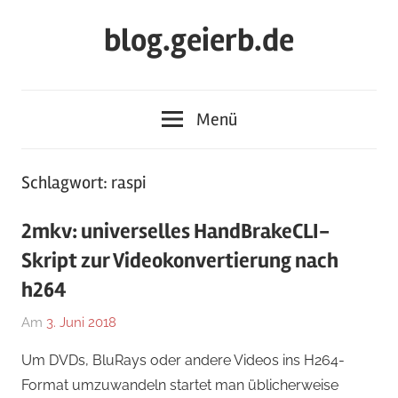
Zum
blog.geierb.de
Inhalt
springen
Menü
Schlagwort:
raspi
2mkv: universelles HandBrakeCLI-
Skript zur Videokonvertierung nach
h264
Am
3. Juni 2018
Von
In
geierb
Allgemein
Um DVDs, BluRays oder andere Videos ins H264-
Format umzuwandeln startet man üblicherweise