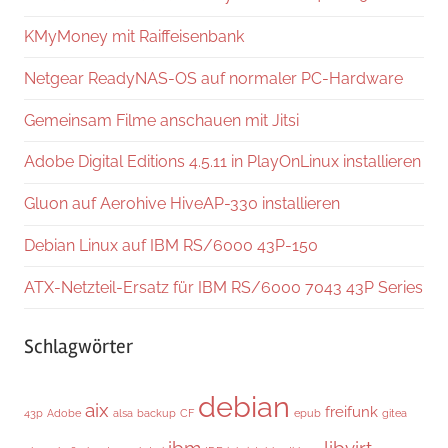
KMyMoney mit Raiffeisenbank
Netgear ReadyNAS-OS auf normaler PC-Hardware
Gemeinsam Filme anschauen mit Jitsi
Adobe Digital Editions 4.5.11 in PlayOnLinux installieren
Gluon auf Aerohive HiveAP-330 installieren
Debian Linux auf IBM RS/6000 43P-150
ATX-Netzteil-Ersatz für IBM RS/6000 7043 43P Series
Schlagwörter
debian
aix
freifunk
43p
Adobe
alsa
backup
CF
epub
gitea