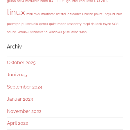
ibm
libvirt
gluon
h264
hardware
hdmi
IDE
igb
intel
kodi
kvm
linux
midi
mkv
multiseat
netzteil
offloader
Onleihe
paket
PlayOnLinux
powerpc
pulseaudio
qemu
quiet mode
raspberry
raspi
rip lock
rsync
SCSI
sound
Verok4+
windows 10
windows 98se
Wine
wlan
Archiv
Oktober 2025
Juni 2025
September 2024
Januar 2023
November 2022
April 2022