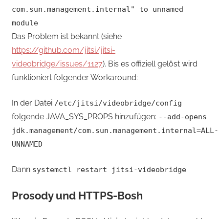
com.sun.management.internal" to unnamed
module
Das Problem ist bekannt (siehe
https://github.com/jitsi/jitsi-
videobridge/issues/1127
). Bis es offiziell gelöst wird
funktioniert folgender Workaround:
In der Datei
/etc/jitsi/videobridge/config
folgende JAVA_SYS_PROPS hinzufügen:
--add-opens
jdk.management/com.sun.management.internal=ALL-
UNNAMED
Dann
systemctl restart jitsi-videobridge
Prosody und HTTPS-Bosh