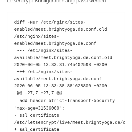
Letsencrypt-Konfiguration angepasst werden:
diff -Nur /etc/nginx/sites-
enabled/meet.brightyoga.de.conf.old 
/etc/nginx/sites-
enabled/meet.brightyoga.de.conf
 --- /etc/nginx/sites-
available/meet.brightyoga.de.conf.old      
2020-06-05 13:33:31.745402598 +0200
 +++ /etc/nginx/sites-
available/meet.brightyoga.de.conf  
2020-06-05 13:33:38.881628800 +0200
 @@ -27,7 +27,7 @@
 add_header Strict-Transport-Security 
"max-age=31536000";
- ssl_certificate 
/etc/letsencrypt/live/meet.brightyoga.de/cer
+ 
ssl_certificate 