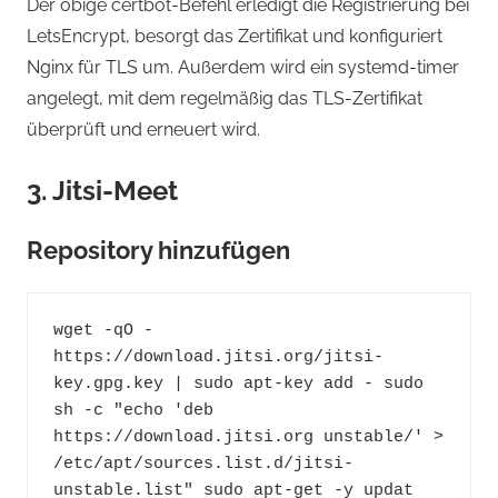
Der obige certbot-Befehl erledigt die Registrierung bei
LetsEncrypt, besorgt das Zertifikat und konfiguriert
Nginx für TLS um. Außerdem wird ein systemd-timer
angelegt, mit dem regelmäßig das TLS-Zertifikat
überprüft und erneuert wird.
3. Jitsi-Meet
Repository hinzufügen
wget -qO - 
https://download.jitsi.org/jitsi-
key.gpg.key | sudo apt-key add - sudo 
sh -c "echo 'deb 
https://download.jitsi.org unstable/' > 
/etc/apt/sources.list.d/jitsi-
unstable.list" sudo apt-get -y updat