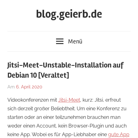
Zum
blog.geierb.de
Inhalt
springen
Menü
Jitsi-Meet-Unstable-Installation auf
Debian 10 [Veraltet]
Am
6. April 2020
Von
In
geierb
Allgemein
Videokonferenzen mit
Jitsi-Meet
, kurz: Jitsi, erfreut
sich derzeit großer Beliebtheit. Um eine Konferenz zu
starten oder an einer teilzunehmen brauchen man
weder einen Account, kein Browser-Plugin und auch
keine App. Wobei es für App-Liebhaber eine
gute App