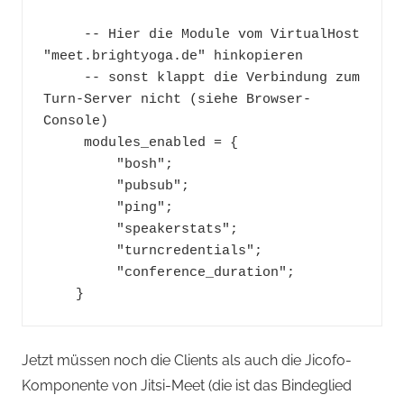
     -- Hier die Module vom VirtualHost 
"meet.brightyoga.de" hinkopieren
     -- sonst klappt die Verbindung zum 
Turn-Server nicht (siehe Browser-
Console)
     modules_enabled = {
         "bosh";
         "pubsub";
         "ping";
         "speakerstats";
         "turncredentials";
         "conference_duration";
    }
Jetzt müssen noch die Clients als auch die Jicofo-
Komponente von Jitsi-Meet (die ist das Bindeglied