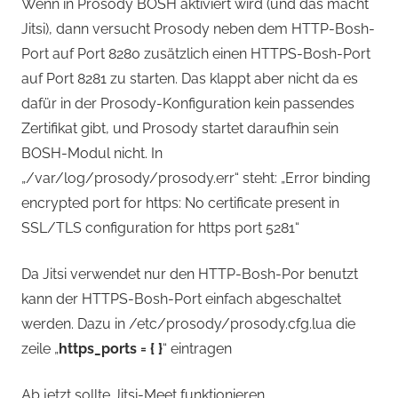
Wenn in Prosody BOSH aktiviert wird (und das macht
Jitsi), dann versucht Prosody neben dem HTTP-Bosh-
Port auf Port 8280 zusätzlich einen HTTPS-Bosh-Port
auf Port 8281 zu starten. Das klappt aber nicht da es
dafür in der Prosody-Konfiguration kein passendes
Zertifikat gibt, und Prosody startet daraufhin sein
BOSH-Modul nicht. In
„/var/log/prosody/prosody.err“ steht: „Error binding
encrypted port for https: No certificate present in
SSL/TLS configuration for https port 5281“
Da Jitsi verwendet nur den HTTP-Bosh-Por benutzt
kann der HTTPS-Bosh-Port einfach abgeschaltet
werden. Dazu in /etc/prosody/prosody.cfg.lua die
zeile „
https_ports = { }
“ eintragen
Ab jetzt sollte Jitsi-Meet funktionieren.