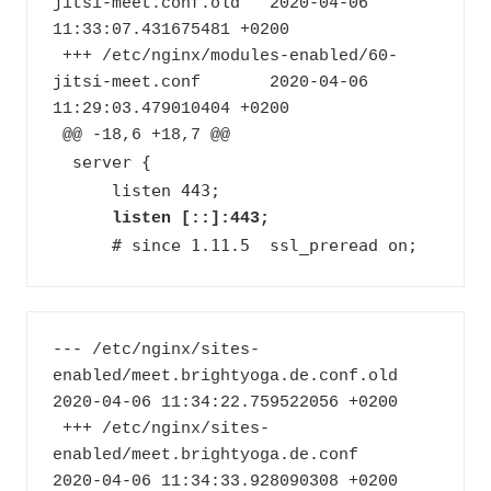
jitsi-meet.conf.old   2020-04-06 
11:33:07.431675481 +0200
 +++ /etc/nginx/modules-enabled/60-
jitsi-meet.conf       2020-04-06 
11:29:03.479010404 +0200
 @@ -18,6 +18,7 @@
 server {
      listen 443;
      listen [::]:443;
      # since 1.11.5  ssl_preread on;
--- /etc/nginx/sites-
enabled/meet.brightyoga.de.conf.old        
2020-04-06 11:34:22.759522056 +0200
 +++ /etc/nginx/sites-
enabled/meet.brightyoga.de.conf    
2020-04-06 11:34:33.928090308 +0200