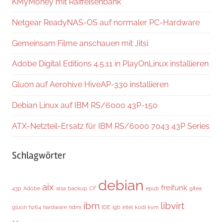
KMyMoney mit Raiffeisenbank
Netgear ReadyNAS-OS auf normaler PC-Hardware
Gemeinsam Filme anschauen mit Jitsi
Adobe Digital Editions 4.5.11 in PlayOnLinux installieren
Gluon auf Aerohive HiveAP-330 installieren
Debian Linux auf IBM RS/6000 43P-150
ATX-Netzteil-Ersatz für IBM RS/6000 7043 43P Series
Schlagwörter
debian
aix
freifunk
43p
Adobe
alsa
backup
CF
epub
gitea
ibm
libvirt
gluon
h264
hardware
hdmi
IDE
igb
intel
kodi
kvm