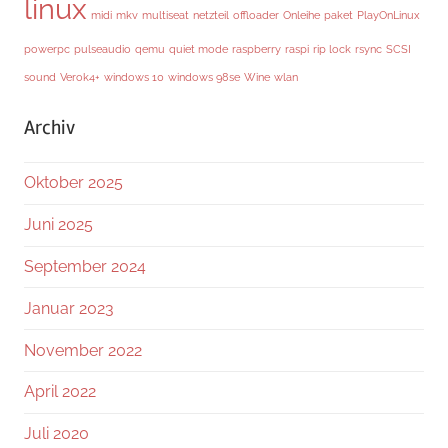
linux
midi
mkv
multiseat
netzteil
offloader
Onleihe
paket
PlayOnLinux
powerpc
pulseaudio
qemu
quiet mode
raspberry
raspi
rip lock
rsync
SCSI
sound
Verok4+
windows 10
windows 98se
Wine
wlan
Archiv
Oktober 2025
Juni 2025
September 2024
Januar 2023
November 2022
April 2022
Juli 2020