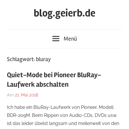
Zum
blog.geierb.de
Inhalt
springen
Menü
Schlagwort:
bluray
Quiet-Mode bei Pioneer BluRay-
Laufwerk abschalten
Am
21. Mai 2018
Von
In
geierb
Allgemein
Ich habe ein BluRay-Laufwerk von Pioneer, Modell
BDR-209M. Beim Rippen von Audio-CDs, DVDs usw.
ist das leider übelst langsam und meilenweit von den