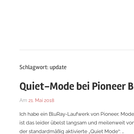
Zum
Inhalt
springen
Schlagwort:
update
Quiet-Mode bei Pioneer 
Am
21. Mai 2018
Von
In
geierb
Allgemein
Ich habe ein BluRay-Laufwerk von Pioneer, Mod
ist das leider übelst langsam und meilenweit vo
der standardmäßig aktivierte „Quiet Mode“: …