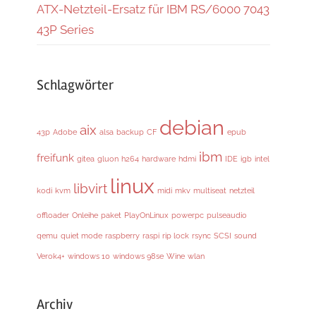
ATX-Netzteil-Ersatz für IBM RS/6000 7043
43P Series
Schlagwörter
debian
aix
43p
Adobe
alsa
backup
CF
epub
ibm
freifunk
gitea
gluon
h264
hardware
hdmi
IDE
igb
intel
linux
libvirt
kodi
kvm
midi
mkv
multiseat
netzteil
offloader
Onleihe
paket
PlayOnLinux
powerpc
pulseaudio
qemu
quiet mode
raspberry
raspi
rip lock
rsync
SCSI
sound
Verok4+
windows 10
windows 98se
Wine
wlan
Archiv