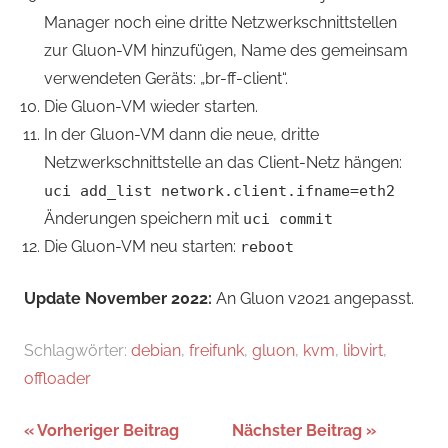
Manager noch eine dritte Netzwerkschnittstellen
zur Gluon-VM hinzufügen, Name des gemeinsam
verwendeten Geräts: „br-ff-client“.
Die Gluon-VM wieder starten.
In der Gluon-VM dann die neue, dritte
Netzwerkschnittstelle an das Client-Netz hängen:
uci add_list network.client.ifname=eth2
Änderungen speichern mit
uci commit
Die Gluon-VM neu starten:
reboot
Update November 2022:
An Gluon v2021 angepasst.
Schlagwörter:
debian
,
freifunk
,
gluon
,
kvm
,
libvirt
,
offloader
Beitragsnavigation
Vorheriger Beitrag
Nächster Beitrag