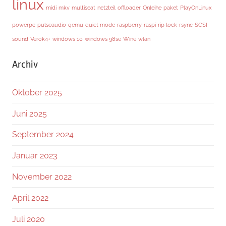
linux
midi
mkv
multiseat
netzteil
offloader
Onleihe
paket
PlayOnLinux
powerpc
pulseaudio
qemu
quiet mode
raspberry
raspi
rip lock
rsync
SCSI
sound
Verok4+
windows 10
windows 98se
Wine
wlan
Archiv
Oktober 2025
Juni 2025
September 2024
Januar 2023
November 2022
April 2022
Juli 2020