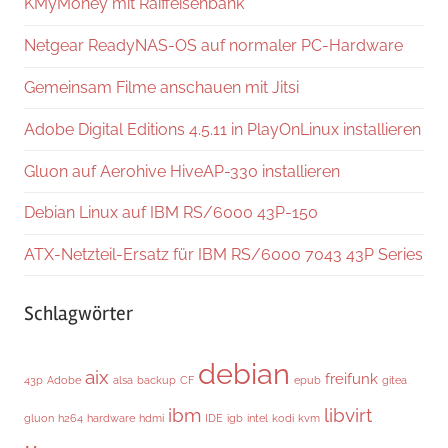
KMyMoney mit Raiffeisenbank
Netgear ReadyNAS-OS auf normaler PC-Hardware
Gemeinsam Filme anschauen mit Jitsi
Adobe Digital Editions 4.5.11 in PlayOnLinux installieren
Gluon auf Aerohive HiveAP-330 installieren
Debian Linux auf IBM RS/6000 43P-150
ATX-Netzteil-Ersatz für IBM RS/6000 7043 43P Series
Schlagwörter
debian
aix
freifunk
43p
Adobe
alsa
backup
CF
epub
gitea
ibm
libvirt
gluon
h264
hardware
hdmi
IDE
igb
intel
kodi
kvm